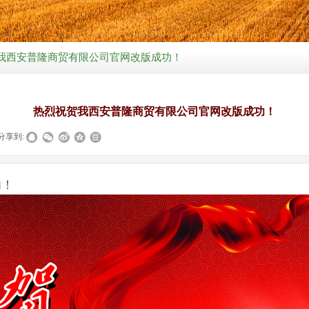
我西安普隆商贸有限公司官网改版成功！
热烈祝贺我西安普隆商贸有限公司官网改版成功！
分享到:
功！