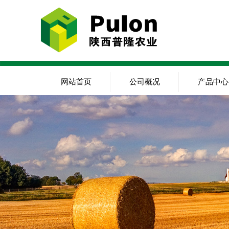
网站首页
公司概况
产品中心