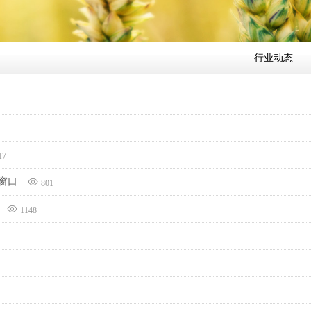
行业动态
17
窗口
801
1148