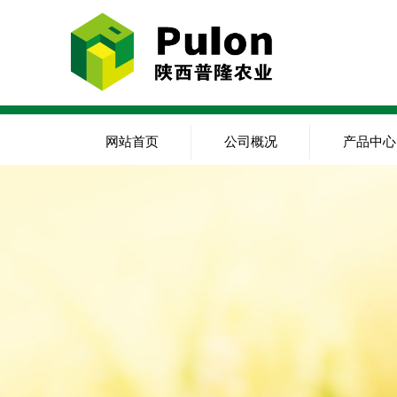
网站首页
公司概况
产品中心